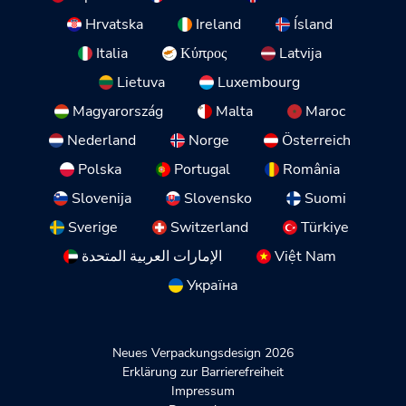
Hrvatska
Ireland
Ísland
Italia
Κύπρος
Latvija
Lietuva
Luxembourg
Magyarország
Malta
Maroc
Nederland
Norge
Österreich
Polska
Portugal
România
Slovenija
Slovensko
Suomi
Sverige
Switzerland
Türkiye
الإمارات العربية المتحدة
Việt Nam
Україна
Neues Verpackungsdesign 2026
Erklärung zur Barrierefreiheit
Impressum