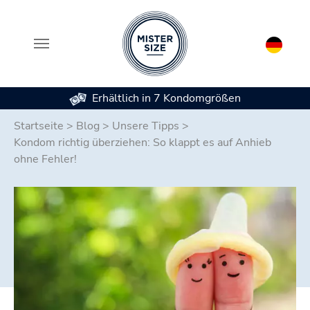
Erhältlich in 7 Kondomgrößen
Zum Hauptinhalt springen
Startseite
>
Blog
>
Unsere Tipps
>
Kondom richtig überziehen: So klappt es auf Anhieb
ohne Fehler!