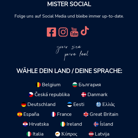
MISTER SOCIAL
Folge uns auf Social Media und bleibe immer up-to-date.
your size
pure feel
WÄHLE DEIN LAND / DEINE SPRACHE:
Belgium
България
Česká republika
Danmark
Deutschland
Eesti
Ελλάς
España
France
Great Britain
Hrvatska
Ireland
Ísland
Italia
Κύπρος
Latvija