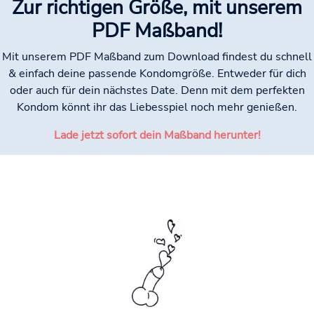
Zur richtigen Größe, mit unserem
PDF Maßband!
Mit unserem PDF Maßband zum Download findest du schnell
& einfach deine passende Kondomgröße. Entweder für dich
oder auch für dein nächstes Date. Denn mit dem perfekten
Kondom könnt ihr das Liebesspiel noch mehr genießen.
Lade jetzt sofort dein Maßband herunter!