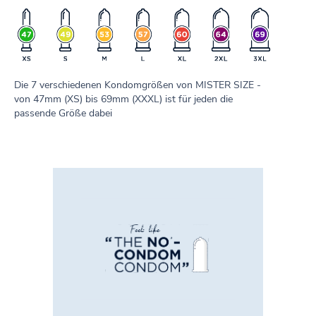
Die 7 verschiedenen Kondomgrößen von MISTER SIZE -
von 47mm (XS) bis 69mm (XXXL) ist für jeden die
passende Größe dabei