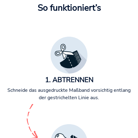
So funktioniert’s
1. ABTRENNEN
Schneide das ausgedruckte Maßband vorsichtig entlang
der gestrichelten Linie aus.