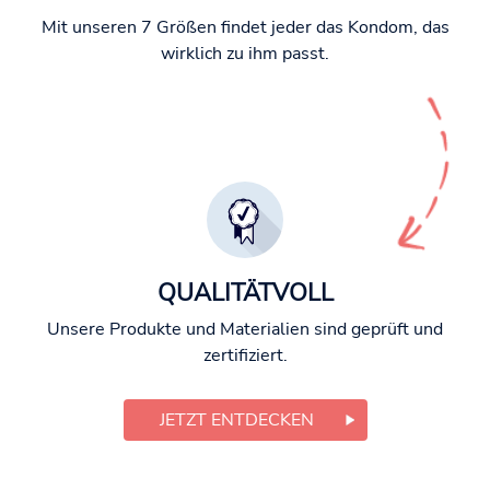
Mit unseren 7 Größen findet jeder das Kondom, das
wirklich zu ihm passt.
QUALITÄTVOLL
Unsere Produkte und Materialien sind geprüft und
zertifiziert.
JETZT ENTDECKEN