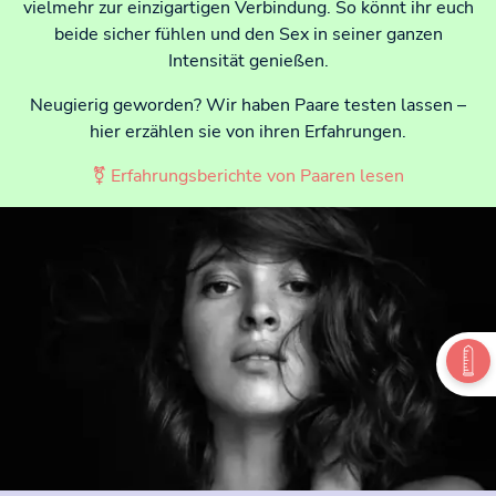
vielmehr zur einzigartigen Verbindung. So könnt ihr euch
beide sicher fühlen und den Sex in seiner ganzen
Intensität genießen.
Neugierig geworden? Wir haben Paare testen lassen –
hier erzählen sie von ihren Erfahrungen.
⚧ Erfahrungsberichte von Paaren lesen