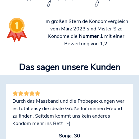
Im großen Stern.de Kondomvergleich
vom März 2023 sind Mister Size
Kondome die
Nummer 1
mit einer
Bewertung von 1,2.
Das sagen unsere Kunden
Durch das Massband und die Probepackungen war
es total easy die ideale Größe für meinen Freund
zu finden. Seitdem kommt uns kein anderes
Kondom mehr ins Bett. ;-)
Sonja, 30