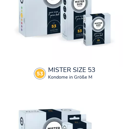
MISTER SIZE 53
Kondome in Größe M