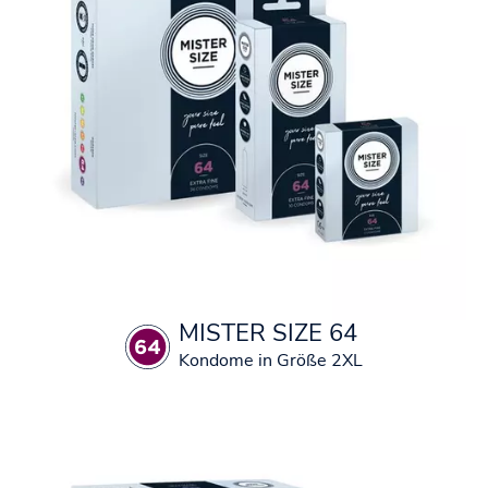
MISTER SIZE 64
Kondome in Größe 2XL