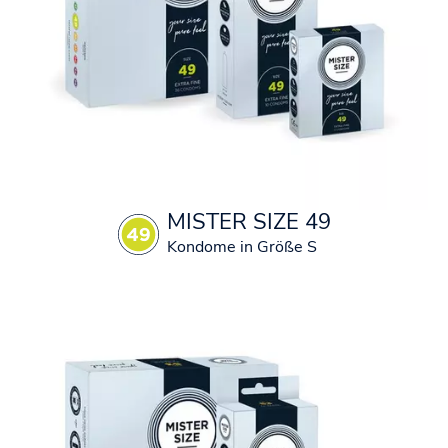
MISTER SIZE 49
Kondome in Größe S