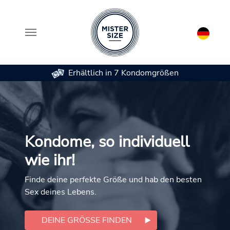
Erhältlich in 7 Kondomgrößen
Zum Hauptinhalt springen
Kondome, so individuell
wie ihr!
Finde deine perfekte Größe und hab den besten
Sex deines Lebens.
DEINE GRÖSSE FINDEN