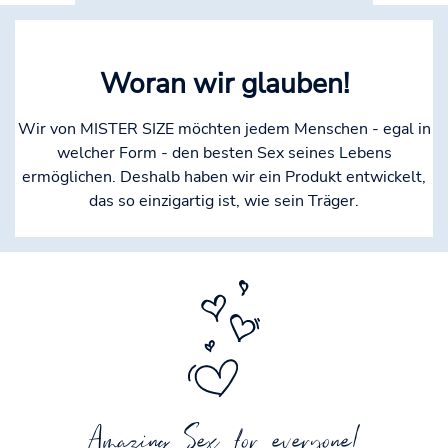
Woran wir glauben!
Wir von MISTER SIZE möchten jedem Menschen - egal in
welcher Form - den besten Sex seines Lebens
ermöglichen. Deshalb haben wir ein Produkt entwickelt,
das so einzigartig ist, wie sein Träger.
Amazing Sex for everyone!