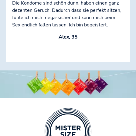
Die Kondome sind schön dünn, haben einen ganz
dezenten Geruch. Dadurch dass sie perfekt sitzen,
fühle ich mich mega-sicher und kann mich beim
Sex endlich fallen lassen. Ich bin begeistert.
Alex, 35