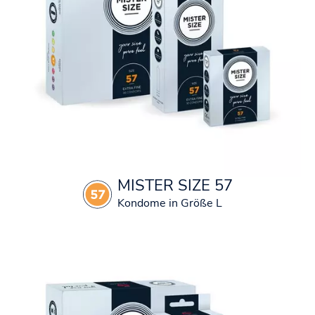
MISTER SIZE 57
Kondome in Größe L