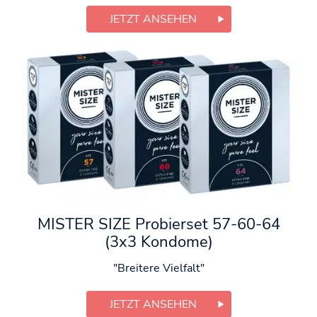
JETZT ANSEHEN
MISTER SIZE Probierset 57-60-64
(3x3 Kondome)
"Breitere Vielfalt"
JETZT ANSEHEN