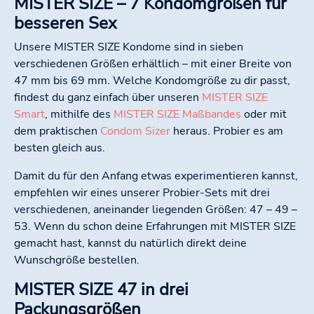
MISTER SIZE – 7 Kondomgrößen für
besseren Sex
Unsere MISTER SIZE Kondome sind in sieben
verschiedenen Größen erhältlich – mit einer Breite von
47 mm bis 69 mm. Welche Kondomgröße zu dir passt,
findest du ganz einfach über unseren
MISTER SIZE
Smart
, mithilfe des
MISTER SIZE Maßbandes
oder mit
dem praktischen
Condom Sizer
heraus. Probier es am
besten gleich aus.
Damit du für den Anfang etwas experimentieren kannst,
empfehlen wir eines unserer Probier-Sets mit drei
verschiedenen, aneinander liegenden Größen: 47 – 49 –
53. Wenn du schon deine Erfahrungen mit MISTER SIZE
gemacht hast, kannst du natürlich direkt deine
Wunschgröße bestellen.
MISTER SIZE 47 in drei
Packungsgrößen