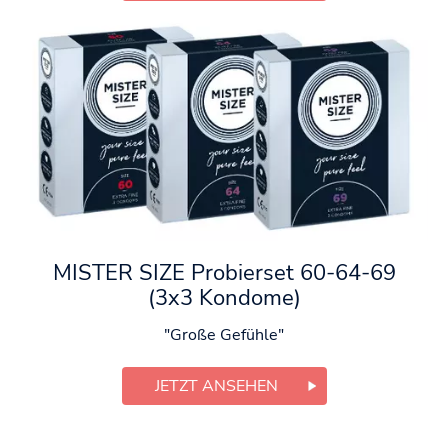
MISTER SIZE Probierset 60-64-69
(3x3 Kondome)
"Große Gefühle"
JETZT ANSEHEN