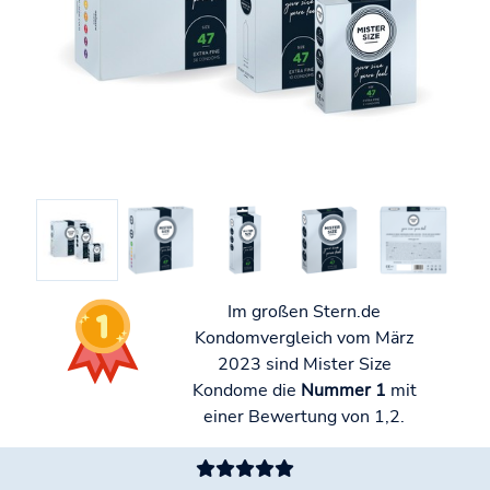
Im großen Stern.de
Kondomvergleich vom März
2023 sind Mister Size
Kondome die
Nummer 1
mit
einer Bewertung von 1,2.