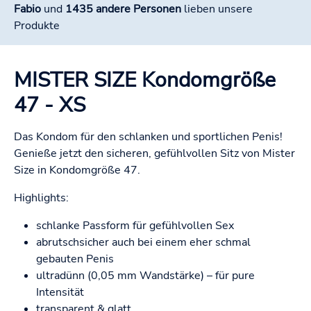
Fabio
und
1435 andere Personen
lieben unsere
Produkte
MISTER SIZE Kondomgröße
47 - XS
Das Kondom für den schlanken und sportlichen Penis!
Genieße jetzt den sicheren, gefühlvollen Sitz von Mister
Size in Kondomgröße 47.
Highlights:
schlanke Passform für gefühlvollen Sex
abrutschsicher auch bei einem eher schmal
gebauten Penis
ultradünn (0,05 mm Wandstärke) – für pure
Intensität
transparent & glatt