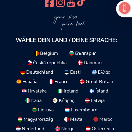
your size
pure feel
WÄHLE DEIN LAND / DEINE SPRACHE:
Belgium
България
Česká republika
Danmark
Deutschland
Eesti
Ελλάς
España
France
Great Britain
Hrvatska
Ireland
Ísland
Italia
Κύπρος
Latvija
Lietuva
Luxembourg
Magyarország
Malta
Maroc
Nederland
Norge
Österreich