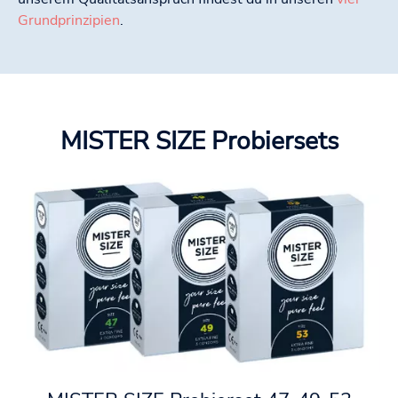
Grundprinzipien
.
MISTER SIZE Probiersets