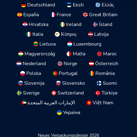
Deutschland
Eesti
Ελλάς
España
France
Great Britain
Hrvatska
Ireland
Ísland
Italia
Κύπρος
Latvija
Lietuva
Luxembourg
Magyarország
Malta
Maroc
Nederland
Norge
Österreich
Polska
Portugal
România
Slovenija
Slovensko
Suomi
Sverige
Switzerland
Türkiye
الإمارات العربية المتحدة
Việt Nam
Україна
Neues Verpackungsdesign 2026