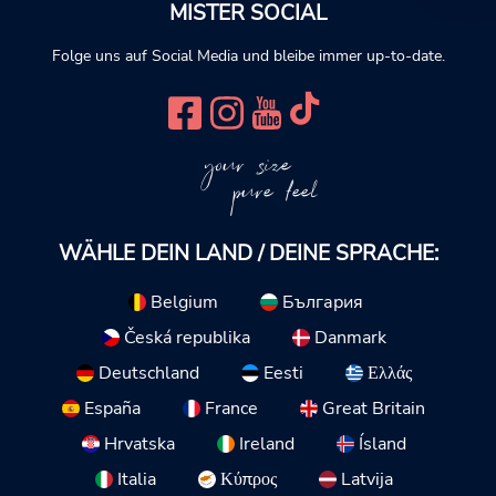
MISTER SOCIAL
Folge uns auf Social Media und bleibe immer up-to-date.
your size
pure feel
WÄHLE DEIN LAND / DEINE SPRACHE:
Belgium
България
Česká republika
Danmark
Deutschland
Eesti
Ελλάς
España
France
Great Britain
Hrvatska
Ireland
Ísland
Italia
Κύπρος
Latvija