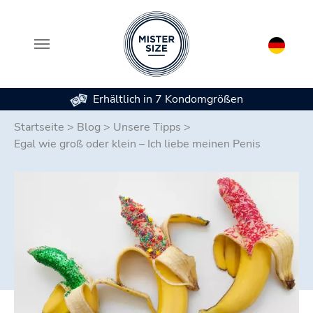
Erhältlich in 7 Kondomgrößen
Zum Hauptinhalt springen
Startseite
>
Blog
>
Unsere Tipps
>
Egal wie groß oder klein – Ich liebe meinen Penis