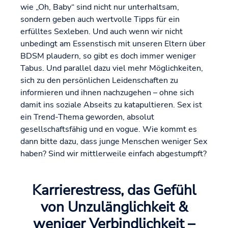
wie „Oh, Baby“ sind nicht nur unterhaltsam,
sondern geben auch wertvolle Tipps für ein
erfülltes Sexleben. Und auch wenn wir nicht
unbedingt am Essenstisch mit unseren Eltern über
BDSM plaudern, so gibt es doch immer weniger
Tabus. Und parallel dazu viel mehr Möglichkeiten,
sich zu den persönlichen Leidenschaften zu
informieren und ihnen nachzugehen – ohne sich
damit ins soziale Abseits zu katapultieren. Sex ist
ein Trend-Thema geworden, absolut
gesellschaftsfähig und en vogue. Wie kommt es
dann bitte dazu, dass junge Menschen weniger Sex
haben? Sind wir mittlerweile einfach abgestumpft?
Karrierestress, das Gefühl
von Unzulänglichkeit &
weniger Verbindlichkeit –