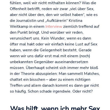
fühlen, weil wir nicht mithalten können? Was die
Offenheit betrifft, reden wir zwar „viel über Sex,
aber nicht über den, den wir selbst haben“, wie es
die Journalistin und „Aufklärerin“ Kristina
Weitkamp in einem
Interview
ziemlich treffend auf
den Punkt bringt. Und worüber wir reden,
verunsichert uns. Kein Wunder, wenn es dann
öfter mal hakt oder wir einfach keine Lust auf Sex
haben, wenn die Gelegenheit besteht. Gerade
wenn wir uns dafür erst mal mit einem (noch)
unbekannten Gegenüber auseinandersetzen
müssen. Überhaupt scheint sich immer mehr bloß
in der Theorie abzuspielen: Man sammelt Matches,
chattet ein bisschen – aber zu einem richtigen
Treffen und allem danach kommt es dann gar nicht
so häufig. Schon schade irgendwie. Oder nicht?
Was hilft, wenn ich mehr Sex