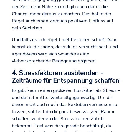
der Zeit mehr Nähe zu und gib euch damit die
Chance, mehr daraus zu machen. Das hat in der
Regel auch einen ziemlich positiven Einfluss auf
dein Sexleben.
Und falls es schiefgeht, geht es eben schief. Dann
kannst du dir sagen, dass du es versucht hast, und
irgendwann wird sich woanders eine
vielversprechende Begegnung ergeben.
4. Stressfaktoren ausblenden -
Zeiträume für Entspannung schaffen
Es gibt kaum einen größeren Lustkiller als Stress –
und der ist mittlerweile allgegenwärtig. Um dir
davon nicht auch noch das Sexleben vermiesen zu
lassen, solltest du dir ganz bewusst (Zeit)Räume
schaffen, zu denen der Stress keinen Zutritt
bekommt. Egal was dich gerade beschäftigt, du