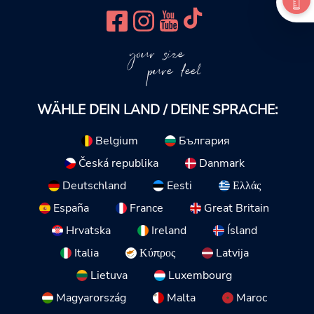
your size
pure feel
WÄHLE DEIN LAND / DEINE SPRACHE:
Belgium
България
Česká republika
Danmark
Deutschland
Eesti
Ελλάς
España
France
Great Britain
Hrvatska
Ireland
Ísland
Italia
Κύπρος
Latvija
Lietuva
Luxembourg
Magyarország
Malta
Maroc