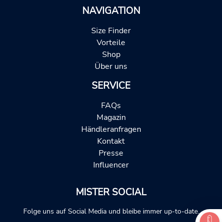
NAVIGATION
Size Finder
Vorteile
Shop
Über uns
SERVICE
FAQs
Magazin
Händleranfragen
Kontakt
Presse
Influencer
MISTER SOCIAL
Folge uns auf Social Media und bleibe immer up-to-date.