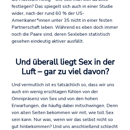
festlegen? Das spiegelt sich auch in einer Studie
wider, nach der rund 60 % der US-
Amerikaner*innen unter 35 nicht in einer festen
Partnerschaft leben. Während es eben doch immer
noch die Paare sind, deren Sexleben statistisch
gesehen eindeutig aktiver ausfällt.
Und überall liegt Sex in der
Luft – gar zu viel davon?
Und vermutlich ist es tatsächlich so, dass wir uns
auch ein wenig erschlagen fühlen von der
Omnipräsenz von Sex und von den hohen
Erwartungen, die häufig dabei mitschwingen. Denn
von allen Seiten bekommen wir mit, wie toll Sex
sein kann. Nur was, wenn wir das selbst nicht so
gut hinbekommen? Und uns anschließend schlecht