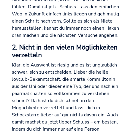
fühlen. Damit ist jetzt Schluss. Lass den einfachen
Weg in Zukunft einfach links liegen und geh mutig
einen Schritt nach vorn. Sollte es sich als Niete
herausstellen, kannst du immer noch einen Haken
dran machen und die nächsten Versuche angehen.
2. Nicht in den vielen Möglichkeiten
verzetteln
Klar, die Auswahl ist riesig und es ist unglaublich
schwer, sich zu entscheiden. Lieber die heiße
Joyclub-Bekanntschaft, die smarte Kommilitonin
aus der Uni oder dieser eine Typ, der uns nach ein
paarmal chatten so vollkommen zu verstehen
scheint? Da hast du dich schnell in den
Möglichkeiten verzettelt und lässt dich in
Schockstarre lieber auf gar nichts davon ein. Auch
damit machst du jetzt lieber Schluss – am besten,
indem du dich immer nur auf eine Person