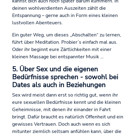
kannst dich auch noch später darum kümmern. In
deinen wohlverdienten Auszeiten zählt die
Entspannung – gerne auch in Form eines kleinen
lustvollen Abenteuers.
Ein guter Weg, um dieses „Abschalten“ zu lernen,
führt über Meditation. Probier’s einfach mal aus.
Oder ihr beginnt eure Zärtlichkeiten mit einer
kleinen Massage bei entspannter Musik …
5. Über Sex und die eigenen
Bedürfnisse sprechen - sowohl bei
Dates als auch in Beziehungen
Sex wird meist dann erst so richtig gut, wenn ihr
eure sexuellen Bedürfnisse kennt und die kleinen
Geheimnisse, mit denen ihr einander in Fahrt
bringt. Dafür braucht es natürlich Offenheit und ein
gewisses Vertrauen. Doch auch wenn es sich
mitunter ziemlich seltsam anfühlen kann, über die