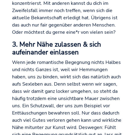
konzentrierst. Mit anderen kannst du dich im
Zweifelsfall immer noch treffen, wenn sich die
aktuelle Bekanntschaft erledigt hat. Übrigens ist
das auch nur fair gegenüber anderen Menschen.
Oder möchtest du gerne eine*r von vielen sein?
3. Mehr Nähe zulassen & sich
aufeinander einlassen
Wenn jede romantische Begegnung nichts Halbes
und nichts Ganzes ist, weil wir Hemmungen
haben, uns zu binden, wirkt sich das natürlich auch
aufs Sexleben aus. Denn selbst wenn wir sagen,
dass wir damit ganz locker umgehen, so steht da
häufig trotzdem eine unsichtbare Mauer zwischen
uns. Ein Schutzwall, der uns zum Beispiel vor
Enttäuschungen bewahren soll. Nur dass dadurch
auch viel Gutes verloren gehen kann und wirkliche
Nähe mitunter zur Kunst wird. Deswegen: Fühlt
sich eine Begegnung grundsätzlich gut an, lass mit