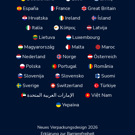
España
France
Great Britain
Hrvatska
Ireland
Ísland
Italia
Κύπρος
Latvija
Lietuva
Luxembourg
Magyarország
Malta
Maroc
Nederland
Norge
Österreich
Polska
Portugal
România
Slovenija
Slovensko
Suomi
Sverige
Switzerland
Türkiye
الإمارات العربية المتحدة
Việt Nam
Україна
Neues Verpackungsdesign 2026
Erklärung zur Barrierefreiheit