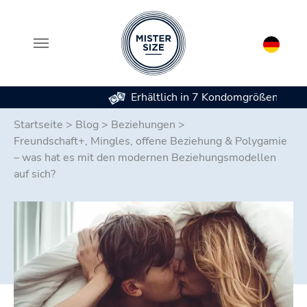
Erhältlich in 7 Kondomgrößen
Zum Hauptinhalt springen
Startseite
>
Blog
>
Beziehungen
>
Freundschaft+, Mingles, offene Beziehung & Polygamie
– was hat es mit den modernen Beziehungsmodellen
auf sich?