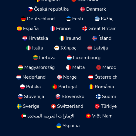
Česká republika
Danmark
Deutschland
Eesti
Ελλάς
España
France
Great Britain
Hrvatska
Ireland
Ísland
Italia
Κύπρος
Latvija
Lietuva
Luxembourg
Magyarország
Malta
Maroc
Nederland
Norge
Österreich
Polska
Portugal
România
Slovenija
Slovensko
Suomi
Sverige
Switzerland
Türkiye
الإمارات العربية المتحدة
Việt Nam
Україна