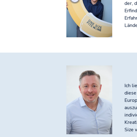
der, 
Erfin
Erfah
Lände
Ich l
diese
Europ
auszu
indiv
Kreat
Size 