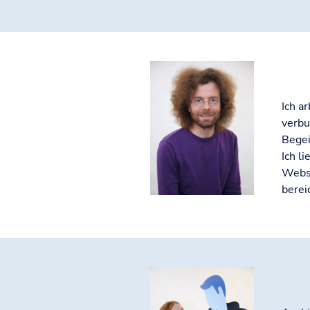
Ich a
verbu
Begei
Ich l
Websi
berei