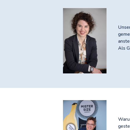
Unser
gemei
anste
Als G
Warum
geste