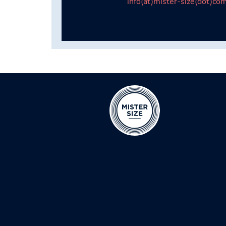
info(at)mister-size(dot)co