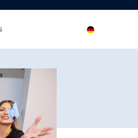
rößen
S