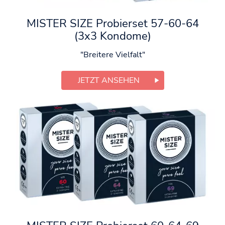
MISTER SIZE Probierset 57-60-64
(3x3 Kondome)
"Breitere Vielfalt"
JETZT ANSEHEN