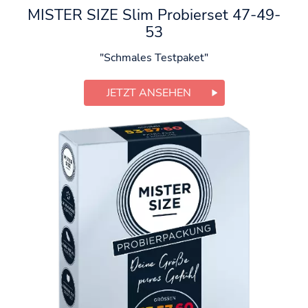
MISTER SIZE Slim Probierset 47-49-
53
"Schmales Testpaket"
JETZT ANSEHEN