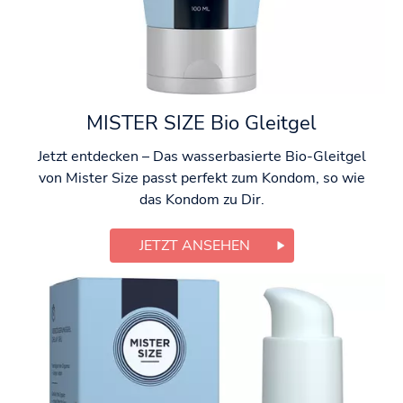
MISTER SIZE Bio Gleitgel
Jetzt entdecken – Das wasserbasierte Bio-Gleitgel
von Mister Size passt perfekt zum Kondom, so wie
das Kondom zu Dir.
JETZT ANSEHEN