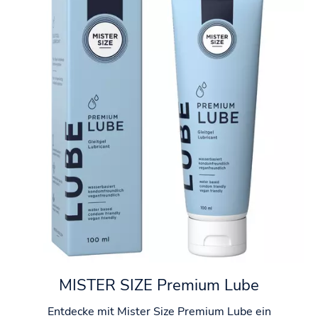
MISTER SIZE Premium Lube
Entdecke mit Mister Size Premium Lube ein