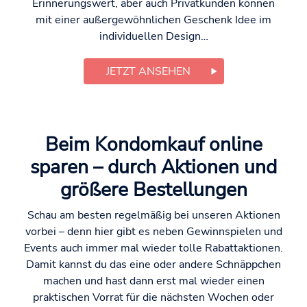
Erinnerungswert, aber auch Privatkunden können
mit einer außergewöhnlichen Geschenk Idee im
individuellen Design…
JETZT ANSEHEN
Beim Kondomkauf online
sparen – durch Aktionen und
größere Bestellungen
Schau am besten regelmäßig bei unseren Aktionen
vorbei – denn hier gibt es neben Gewinnspielen und
Events auch immer mal wieder tolle Rabattaktionen.
Damit kannst du das eine oder andere Schnäppchen
machen und hast dann erst mal wieder einen
praktischen Vorrat für die nächsten Wochen oder