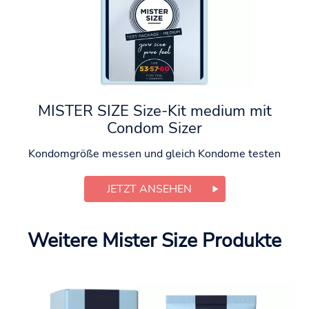
MISTER SIZE Size-Kit medium mit
Condom Sizer
Kondomgröße messen und gleich Kondome testen
JETZT ANSEHEN
Weitere Mister Size Produkte