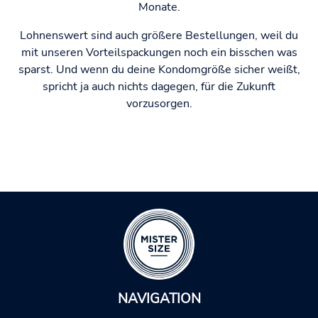
Monate.
Lohnenswert sind auch größere Bestellungen, weil du
mit unseren Vorteilspackungen noch ein bisschen was
sparst. Und wenn du deine Kondomgröße sicher weißt,
spricht ja auch nichts dagegen, für die Zukunft
vorzusorgen.
NAVIGATION