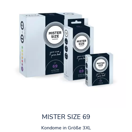
MISTER SIZE 69
Kondome in Größe 3XL