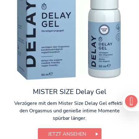
MISTER SIZE Delay Gel
Verzögere mit dem Mister Size Delay Gel effektiv
den Orgasmus und genieße intime Momente
spürbar länger.
JETZT ANSEHEN