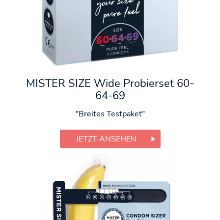
MISTER SIZE Wide Probierset 60-
64-69
"Breites Testpaket"
JETZT ANSEHEN