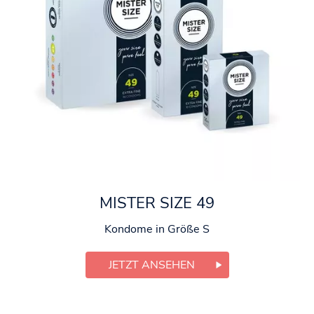
MISTER SIZE 49
Kondome in Größe S
JETZT ANSEHEN