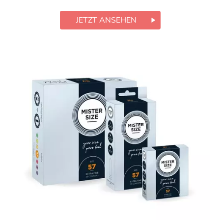
JETZT ANSEHEN