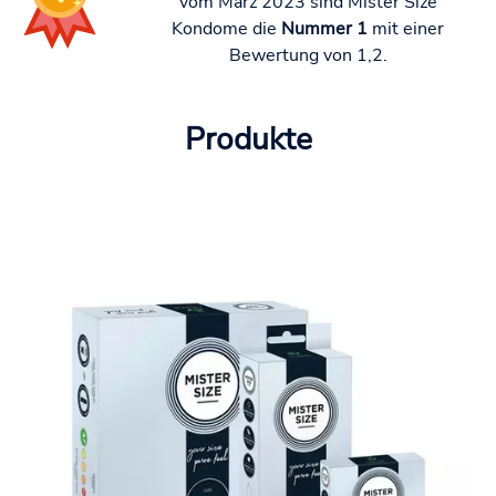
vom März 2023 sind Mister Size
Kondome die
Nummer 1
mit einer
Bewertung von 1,2.
Produkte