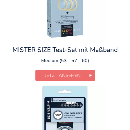
MISTER SIZE Test-Set mit Maßband
Medium (53 – 57 – 60)
JETZT ANSEHEN