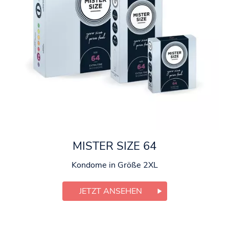
MISTER SIZE 64
Kondome in Größe 2XL
JETZT ANSEHEN