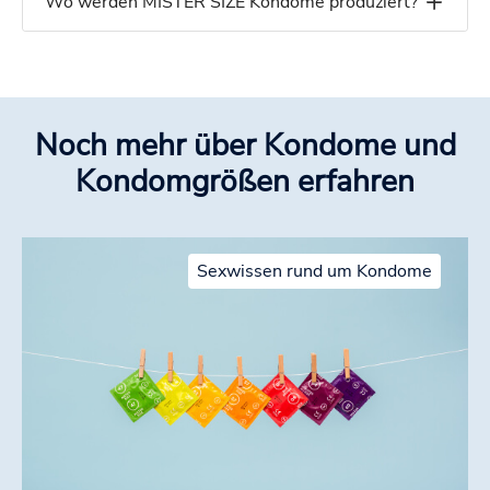
Wo werden MISTER SIZE Kondome produziert?
Noch mehr über Kondome und
Kondomgrößen erfahren
Sexwissen rund um Kondome