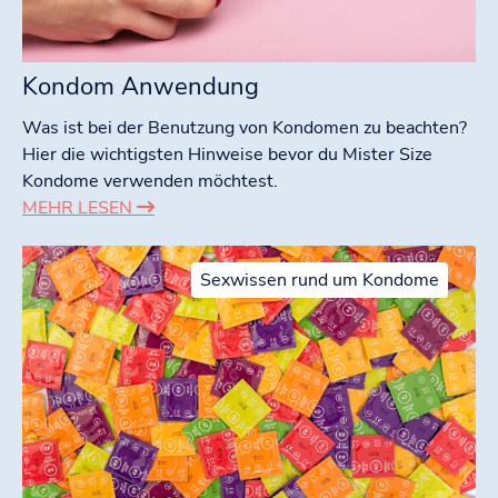
Kondom Anwendung
Was ist bei der Benutzung von Kondomen zu beachten?
Hier die wichtigsten Hinweise bevor du Mister Size
Kondome verwenden möchtest.
MEHR LESEN
Sexwissen rund um Kondome