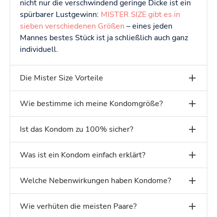
nicht nur die verschwindend geringe Dicke ist ein
spürbarer Lustgewinn:
MISTER SIZE gibt es in
sieben verschiedenen Größen
– eines jeden
Mannes bestes Stück ist ja schließlich auch ganz
individuell.
Die Mister Size Vorteile
Wie bestimme ich meine Kondomgröße?
Ist das Kondom zu 100% sicher?
Was ist ein Kondom einfach erklärt?
Welche Nebenwirkungen haben Kondome?
Wie verhüten die meisten Paare?