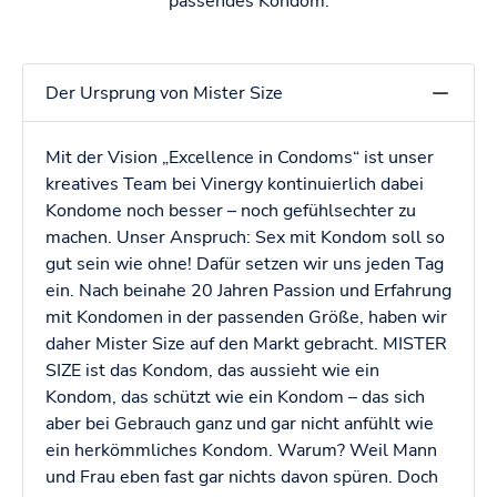
passendes Kondom.
Der Ursprung von Mister Size
Mit der Vision „Excellence in Condoms“ ist unser
kreatives Team bei Vinergy kontinuierlich dabei
Kondome noch besser – noch gefühlsechter zu
machen. Unser Anspruch: Sex mit Kondom soll so
gut sein wie ohne! Dafür setzen wir uns jeden Tag
ein. Nach beinahe 20 Jahren Passion und Erfahrung
mit Kondomen in der passenden Größe, haben wir
daher Mister Size auf den Markt gebracht. MISTER
SIZE ist das Kondom, das aussieht wie ein
Kondom, das schützt wie ein Kondom – das sich
aber bei Gebrauch ganz und gar nicht anfühlt wie
ein herkömmliches Kondom. Warum? Weil Mann
und Frau eben fast gar nichts davon spüren. Doch