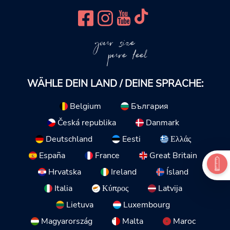
your size
pure feel
WÄHLE DEIN LAND / DEINE SPRACHE:
Belgium
България
Česká republika
Danmark
Deutschland
Eesti
Ελλάς
España
France
Great Britain
Hrvatska
Ireland
Ísland
Italia
Κύπρος
Latvija
Lietuva
Luxembourg
Magyarország
Malta
Maroc