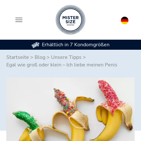
Erhältlich in 7 Kondomgrößen
Zum Hauptinhalt springen
Startseite
>
Blog
>
Unsere Tipps
>
Egal wie groß oder klein – Ich liebe meinen Penis