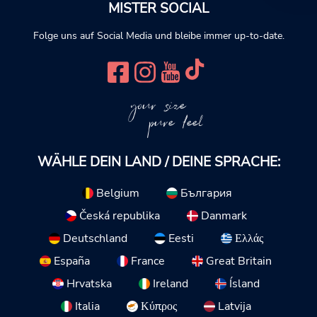
MISTER SOCIAL
Folge uns auf Social Media und bleibe immer up-to-date.
your size
pure feel
WÄHLE DEIN LAND / DEINE SPRACHE:
Belgium
България
Česká republika
Danmark
Deutschland
Eesti
Ελλάς
España
France
Great Britain
Hrvatska
Ireland
Ísland
Italia
Κύπρος
Latvija